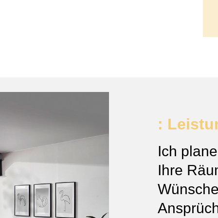
: Leist
Ich plane
Ihre Räu
Wünsche
Ansprüch