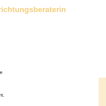
nrichtungsberaterin
ee
ht,